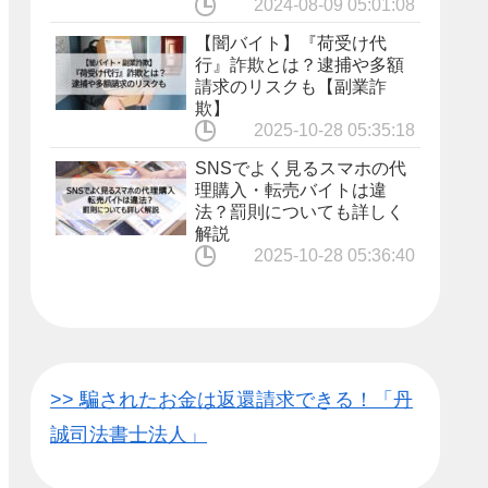
2024-08-09 05:01:08
【闇バイト】『荷受け代
行』詐欺とは？逮捕や多額
請求のリスクも【副業詐
欺】
2025-10-28 05:35:18
SNSでよく見るスマホの代
理購入・転売バイトは違
法？罰則についても詳しく
解説
2025-10-28 05:36:40
>> 騙されたお金は返還請求できる！「丹
誠司法書士法人」