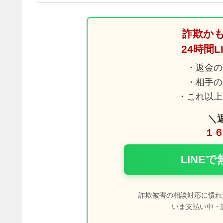
詐欺か
24時間
・返金の
・相手の
・これ以上
＼
１６
LINE
詐欺被害の相談対応に慣れ
いま支払い中・