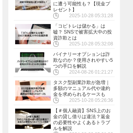
に遭う可能性も？【現金プ
レゼント】
2025-10-28 05:31:28
「コピトレは儲かる」は
嘘？ SNSで被害拡大中の投
資詐欺とは
2025-10-28 05:32:08
バイナリーオプションは詐
欺なのか？使用されやすい5
つの手口を解説
2024-08-26 01:21:27
タスク型副業詐欺が急増｜
多額のマニュアル代や違約
金を求められるケースも
2025-10-28 05:26:36
【＃個人融資】SNS上のお
金の貸し借りは違法？返金
の必要性やよくあるトラブ
ルを解説