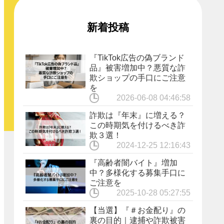
新着投稿
『TikTok広告の偽ブランド
品』被害増加中？悪質な詐
欺ショップの手口にご注意
を
2026-06-08 04:46:58
詐欺は『年末』に増える？
この時期気を付けるべき詐
欺３選！
2024-12-25 12:16:43
『高齢者闇バイト』増加
中？多様化する募集手口に
ご注意を
2025-10-28 05:27:55
【当選】『＃お金配り』の
裏の目的｜逮捕や詐欺被害