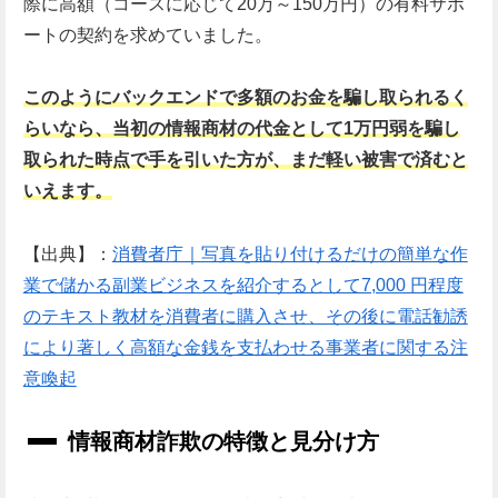
際に高額（コースに応じて20万～150万円）の有料サポ
ートの契約を求めていました。
このようにバックエンドで多額のお金を騙し取られるく
らいなら、当初の情報商材の代金として1万円弱を騙し
取られた時点で手を引いた方が、まだ軽い被害で済むと
いえます。
【出典】：
消費者庁｜写真を貼り付けるだけの簡単な作
業で儲かる副業ビジネスを紹介するとして7,000 円程度
のテキスト教材を消費者に購入させ、その後に電話勧誘
により著しく高額な金銭を支払わせる事業者に関する注
意喚起
情報商材詐欺の特徴と見分け方