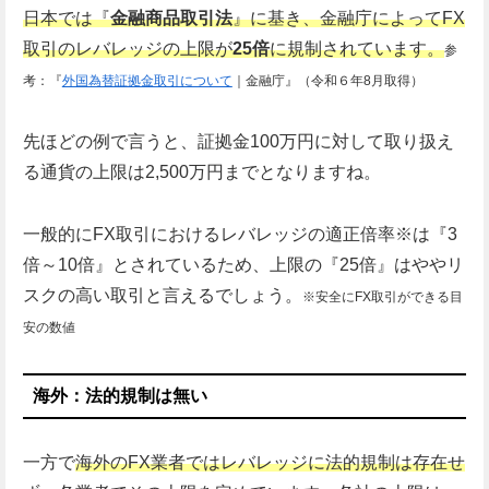
日本では『
金融商品取引法
』に基き、金融庁によってFX
取引のレバレッジの上限が
25倍
に規制されています。
参
考：『
外国為替証拠金取引について
｜金融庁』（令和６年8月取得）
先ほどの例で言うと、証拠金100万円に対して取り扱え
る通貨の上限は2,500万円までとなりますね。
一般的にFX取引におけるレバレッジの適正倍率※は『3
倍～10倍』とされているため、上限の『25倍』はややリ
スクの高い取引と言えるでしょう。
※安全にFX取引ができる目
安の数値
海外：法的規制は無い
一方で
海外のFX業者ではレバレッジに法的規制は存在せ