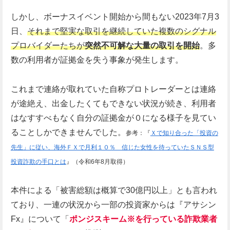
しかし、ボーナスイベント開始から間もない2023年7月3
日、
それまで堅実な取引を継続していた複数のシグナル
プロバイダーたちが
突然不可解な大量の取引を開始
。多
数の利用者が証拠金を失う事象が発生します。
これまで連絡が取れていた自称プロトレーダーとは連絡
が途絶え、出金したくてもできない状況が続き、利用者
はなすすべもなく自分の証拠金が０になる様子を見てい
ることしかできませんでした。
参考：『
Ｘで知り合った「投資の
先生」に従い、海外ＦＸで月利１０％ 信じた女性を待っていたＳＮＳ型
投資詐欺の手口とは
』（令和6年8月取得）
本件による「被害総額は概算で30億円以上」とも言われ
ており、一連の状況から一部の投資家からは『アサシン
Fx』について「
ポンジスキーム※を行っている詐欺業者