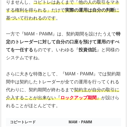
りませんし、
コピトレはあくまで「他の人の取引をマネ
する権利を得られる」だけで
実際の運用は自分の判断
に
基づいて行われるのです
。
一方で『MAM・PAMM』は、
契約期間を設けたうえで
特
定のトレーダーに対して自分の口座を預けて運用のすべ
てを一任する
ものです。いわゆる『
投資信託
』と同様の
システムですね。
さらに大きな特徴として、『MAM・PAMM』では契約期
間中は契約したトレーダーが全ての運用を行ってくれる
代わりに、契約期間が終わるまで
契約主が自分の取引に
介入することが出来ない『
ロックアップ期間
』
が設けら
れることがほとんどです。
コピートレード
MAM・PAMM